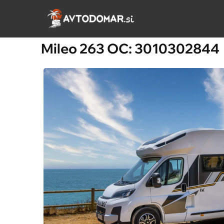
Preskoči
na
vsebino
Mileo 263 OC: 3010302844