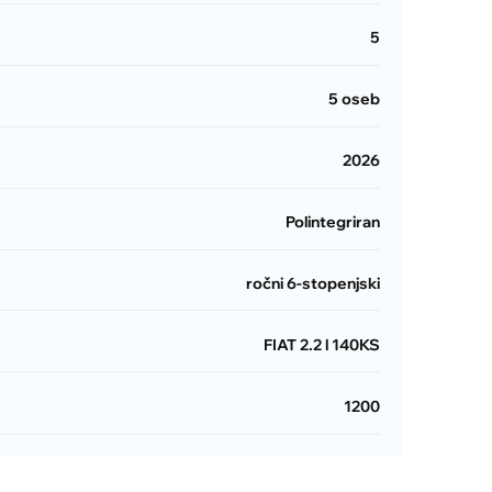
5
5 oseb
2026
Polintegriran
ročni 6-stopenjski
FIAT 2.2 l 140KS
1200