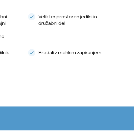
obni
Velik ter prostoren jedilni in
jni
družabni del
no
ilnik
Predali z mehkim zapiranjem