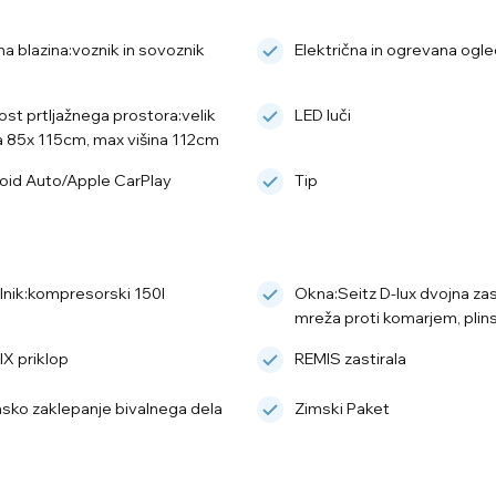
a blazina:voznik in sovoznik
Električna in ogrevana ogle
ost prtljažnega prostora:velik
LED luči
a 85x 115cm, max višina 112cm
oid Auto/Apple CarPlay
Tip
ilnik:kompresorski 150l
Okna:Seitz D-lux dvojna zas
mreža proti komarjem, plinsk
IX priklop
REMIS zastirala
insko zaklepanje bivalnega dela
Zimski Paket