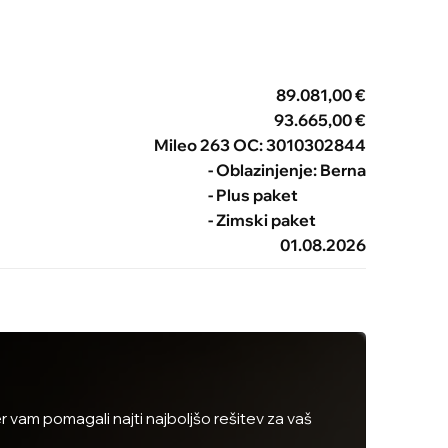
89.081,00 €
93.665,00 €
Mileo 263 OC: 3010302844
- Oblazinjenje: Berna
- Plus paket
- Zimski paket
01.08.2026
 vam pomagali najti najboljšo rešitev za vaš