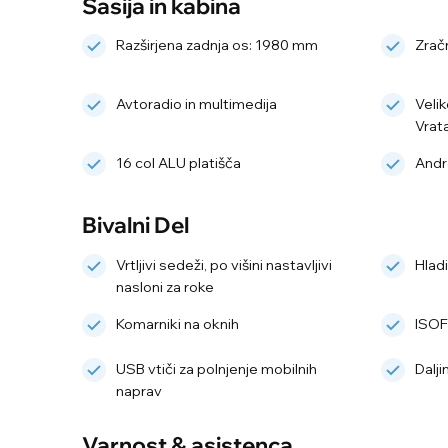
Šasija in kabina
Razširjena zadnja os: 1980 mm
Zračn
Avtoradio in multimedija
Velik
Vrat
16 col ALU platišča
Andr
Bivalni Del
Vrtljivi sedeži, po višini nastavljivi
Hlad
nasloni za roke
Komarniki na oknih
ISOF
USB vtiči za polnjenje mobilnih
Dalj
naprav
Varnost & asistenca