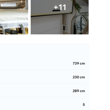
+11
739 cm
230 cm
289 cm
5