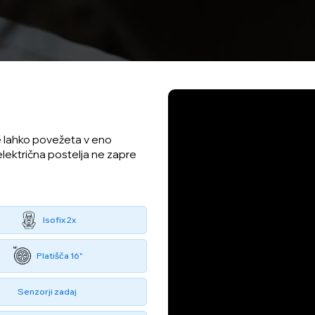
se lahko povežeta v eno
električna postelja ne zapre
Isofix 2x
Platišča 16"
Senzorji zadaj