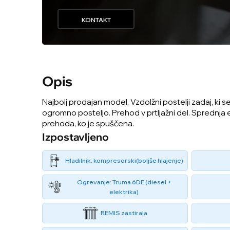
KONTAKT
Opis
Najbolj prodajan model. Vzdolžni postelji zadaj, ki 
ogromno posteljo. Prehod v prtljažni del. Sprednja 
prehoda, ko je spuščena.
Izpostavljeno
Hladilnik: kompresorski(boljše hlajenje)
Ogrevanje: Truma 6DE (diesel +
elektrika)
REMIS zastirala