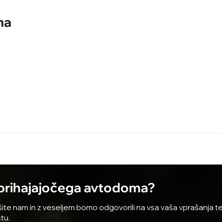
ma
 prihajajočega avtodoma?
te nam in z veseljem bomo odgovorili na vsa vaša vprašanja ter
tu.