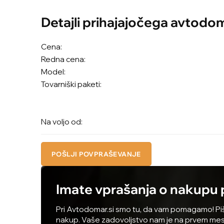
Detajli prihajajočega avtodo
Cena:
Redna cena:
Model:
Tovarniški paketi:
Na voljo od:
POŠLJI POVPRAŠEVANJE
Imate vprašanja o nakupu
Pri Avtodomar.si smo tu, da vam pomagamo! Piši
nakup. Vaše zadovoljstvo nam je na prvem mes