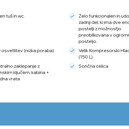
n tuš in wc.
Zelo funkcionalen in ud
zadnji del, ki ima dve eno
postelji z možnostjo
preoblikovana v ogrom
posteljo.
 osvetlitev (nizka poraba)
Velik Kompresorski Hlad
(150 L)
tralno zaklepanje z
Sončna celica
inskim ključem, kabina +
dna vrata