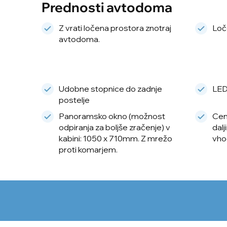
Prednosti avtodoma
Z vrati ločena prostora znotraj
Loče
avtodoma.
Udobne stopnice do zadnje
LED
postelje
Panoramsko okno (možnost
Cen
odpiranja za boljše zračenje) v
dalj
kabini: 1050 x 710mm. Z mrežo
vho
proti komarjem.