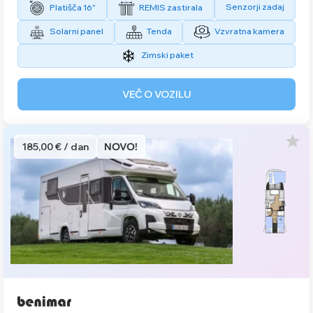
Senzorji zadaj
Platišča 16"
REMIS zastirala
Solarni panel
Tenda
Vzvratna kamera
Zimski paket
VEČ O VOZILU
185,00 € / dan
NOVO!