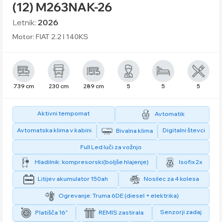
(12) M263NAK-26
Letnik:
2026
Motor: FIAT 2.2 l 140KS
739 cm
230 cm
289 cm
5
5
5
Aktivni tempomat
Avtomatik
Avtomatska klima v kabini
Digitalni števci
Bivalna klima
Full Led luči za vožnjo
Hladilnik: kompresorski(boljše hlajenje)
Isofix 2x
Litijev akumulator 150ah
Nosilec za 4 kolesa
Ogrevanje: Truma 6DE (diesel + elektrika)
Senzorji zadaj
Platišča 16"
REMIS zastirala