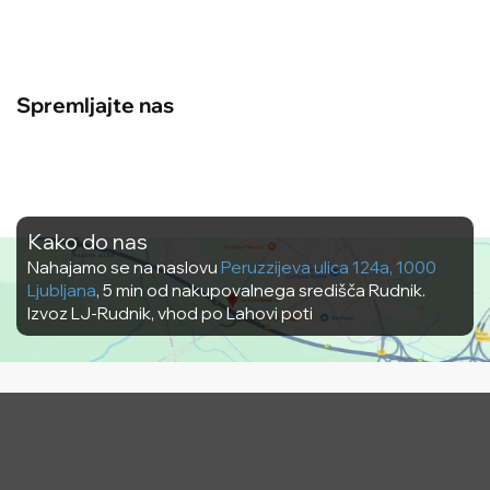
Spremljajte nas
Kako do nas
Nahajamo se na naslovu
Peruzzijeva ulica 124a, 1000
Ljubljana
, 5 min od nakupovalnega središča Rudnik.
Izvoz LJ-Rudnik, vhod po Lahovi poti