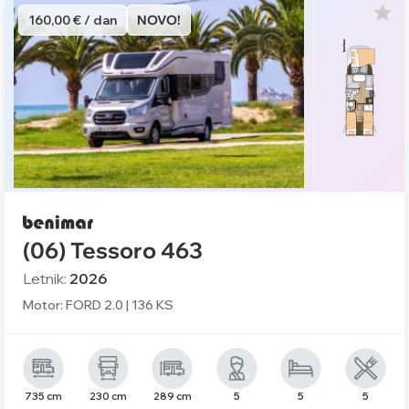
160,00 € / dan
NOVO!
(06) Tessoro 463
Letnik:
2026
Motor: FORD 2.0 | 136 KS
735 cm
230 cm
289 cm
5
5
5