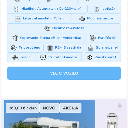
Hladilnik: Avtomatski (12v-220v-plin)
Isofix 2x
Litijev akumulator 150ah
Močnejši motor
Nosilec za 4 kolesa
Ogrevanje: Truma 6E (plin+elektrika)
Platišča 16"
Priporočeno
REMIS zastirala
Solarni panel
Tenda
Vzvratna kamera
Zimski paket
VEČ O VOZILU
160,00 € / dan
NOVO!
AKCIJA