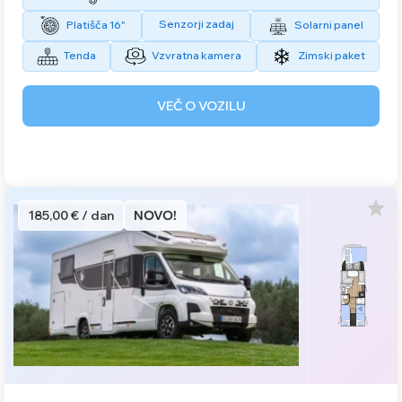
Senzorji zadaj
Platišča 16"
Solarni panel
Tenda
Vzvratna kamera
Zimski paket
VEČ O VOZILU
185,00 € / dan
NOVO!