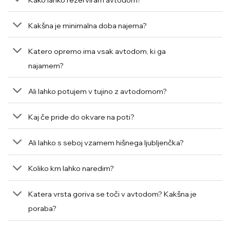
Kakšna je minimalna doba najema?
Katero opremo ima vsak avtodom, ki ga
najamem?
Ali lahko potujem v tujino z avtodomom?
Kaj če pride do okvare na poti?
Ali lahko s seboj vzamem hišnega ljubljenčka?
Koliko km lahko naredim?
Katera vrsta goriva se toči v avtodom? Kakšna je
poraba?