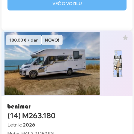
VEČ O VOZILU
180,00 € / dan
NOVO!
(14) M263.180
Letnik:
2026
Motor: FIAT 2.2 l 180 KS