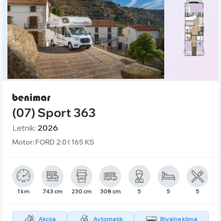
(07) Sport 363
Letnik:
2026
Motor: FORD 2.0 l 165 KS
1 km
743 cm
230 cm
308 cm
5
5
5
Akcija
Avtomatik
Bivalna klima