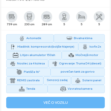
739 cm
230 cm
289 cm
5
5
5
Avtomatik
Bivalna klima
Hladilnik: kompresorski(boljše hlajenje)
Isofix 2x
Litijev akumulator 150ah
Močnejši motor
Nosilec za 4 kolesa
Ogrevanje: Truma D4 (diesel)
povečan tank za gorivo
Platišča 16"
Senzorji zadaj
REMIS zastirala
Solarni panel
Tenda
Vzvratna kamera
VEČ O VOZILU