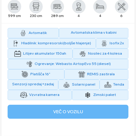
599 cm
230 cm
289 cm
4
4
6
Avtomatska klima v kabini
Avtomatik
Hladilnik: kompresorski(boljše hlajenje)
Isofix 2x
Litijev akumulator 150ah
Nosilec za 4 kolesa
Ogrevanje: Webasto AirtopEvo 55 (diesel)
Platišča 16"
REMIS zastirala
Senzorji spredaj+zadaj
Solarni panel
Tenda
Vzvratna kamera
Zimski paket
VEČ O VOZILU