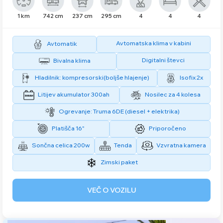
1 km
742 cm
237 cm
295 cm
4
4
4
Avtomatska klima v kabini
Avtomatik
Digitalni števci
Bivalna klima
Hladilnik: kompresorski(boljše hlajenje)
Isofix 2x
Litijev akumulator 300ah
Nosilec za 4 kolesa
Ogrevanje: Truma 6DE (diesel + elektrika)
Platišča 16"
Priporočeno
Sončna celica 200w
Tenda
Vzvratna kamera
Zimski paket
VEČ O VOZILU