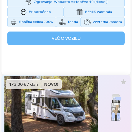
Ogrevanje: Webasto AirtopEvo 40 (diesel)
Priporočeno
REMIS zastirala
Sončna celica 200w
Tenda
Vzvratna kamera
VEČ O VOZILU
173,00 € / dan
NOVO!