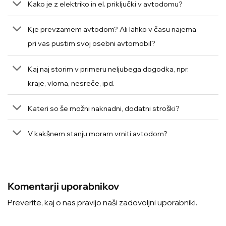
Kako je z elektriko in el. priključki v avtodomu?
Kje prevzamem avtodom? Ali lahko v času najema
pri vas pustim svoj osebni avtomobil?
Kaj naj storim v primeru neljubega dogodka, npr.
kraje, vloma, nesreče, ipd.
Kateri so še možni naknadni, dodatni stroški?
V kakšnem stanju moram vrniti avtodom?
Komentarji uporabnikov
Preverite, kaj o nas pravijo naši zadovoljni uporabniki.