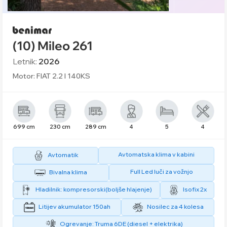
(10) Mileo 261
Letnik:
2026
Motor: FIAT 2.2 l 140KS
699 cm
230 cm
289 cm
4
5
4
Avtomatska klima v kabini
Avtomatik
Full Led luči za vožnjo
Bivalna klima
Hladilnik: kompresorski(boljše hlajenje)
Isofix 2x
Litijev akumulator 150ah
Nosilec za 4 kolesa
Ogrevanje: Truma 6DE (diesel + elektrika)