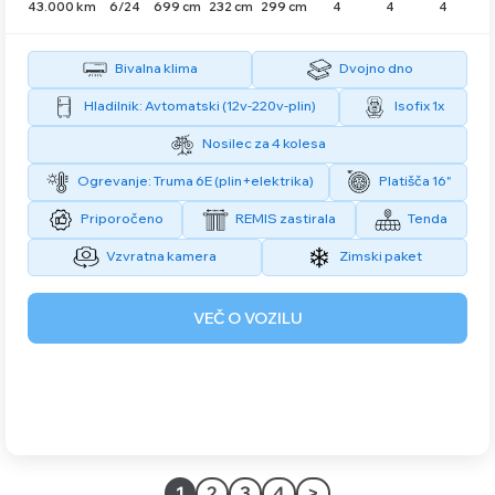
43.000 km
6/24
699 cm
232 cm
299 cm
4
4
4
Bivalna klima
Dvojno dno
Hladilnik: Avtomatski (12v-220v-plin)
Isofix 1x
Nosilec za 4 kolesa
Ogrevanje: Truma 6E (plin+elektrika)
Platišča 16"
Priporočeno
REMIS zastirala
Tenda
Vzvratna kamera
Zimski paket
VEČ O VOZILU
1
2
3
4
>