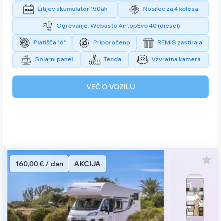
Litijev akumulator 150ah
Nosilec za 4 kolesa
Ogrevanje: Webasto AirtopEvo 40 (diesel)
Platišča 16"
Priporočeno
REMIS zastirala
Solarni panel
Tenda
Vzvratna kamera
VEČ O VOZILU
160,00 € / dan
AKCIJA