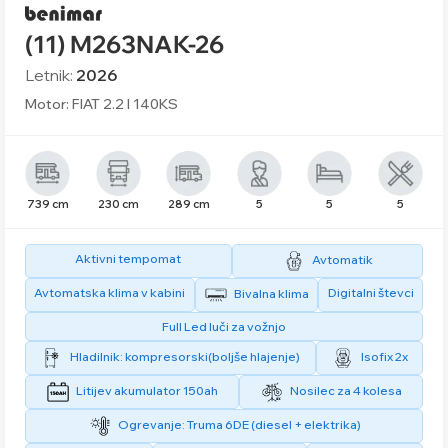
(11) M263NAK-26
Letnik:
2026
Motor: FIAT 2.2 l 140KS
739 cm
230 cm
289 cm
5
5
5
Aktivni tempomat
Avtomatik
Avtomatska klima v kabini
Digitalni števci
Bivalna klima
Full Led luči za vožnjo
Hladilnik: kompresorski(boljše hlajenje)
Isofix 2x
Litijev akumulator 150ah
Nosilec za 4 kolesa
Ogrevanje: Truma 6DE (diesel + elektrika)