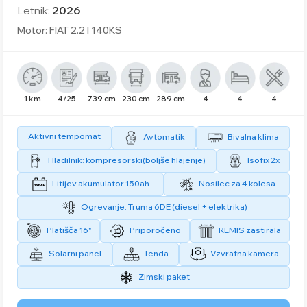
Letnik:
2026
Motor: FIAT 2.2 l 140KS
1 km
4/25
739 cm
230 cm
289 cm
4
4
4
Aktivni tempomat
Avtomatik
Bivalna klima
Hladilnik: kompresorski(boljše hlajenje)
Isofix 2x
Litijev akumulator 150ah
Nosilec za 4 kolesa
Ogrevanje: Truma 6DE (diesel + elektrika)
Platišča 16"
Priporočeno
REMIS zastirala
Solarni panel
Tenda
Vzvratna kamera
Zimski paket