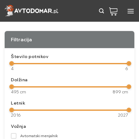
Preskoči
na
vsebino
Filtracija
Število potnikov
4
6
Dolžina
495 cm
899 cm
Letnik
2016
2027
Vožnja
Avtomatski menjalnik