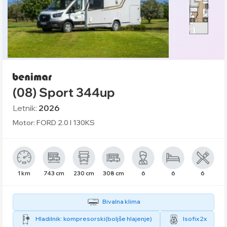
(08) Sport 344up
Letnik:
2026
Motor: FORD 2.0 l 130KS
1 km
743 cm
230 cm
308 cm
6
6
6
Bivalna klima
Hladilnik: kompresorski(boljše hlajenje)
Isofix 2x