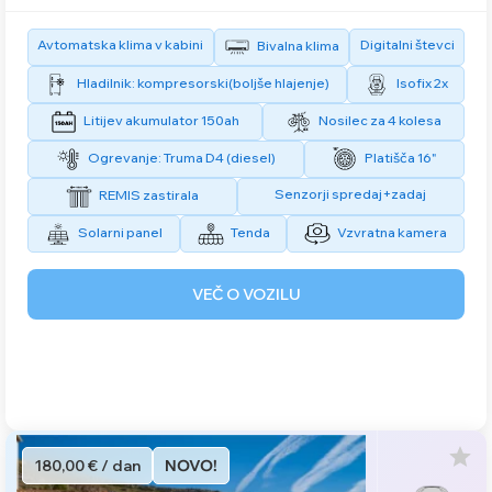
Avtomatska klima v kabini
Digitalni števci
Bivalna klima
Hladilnik: kompresorski(boljše hlajenje)
Isofix 2x
Litijev akumulator 150ah
Nosilec za 4 kolesa
Ogrevanje: Truma D4 (diesel)
Platišča 16"
Senzorji spredaj+zadaj
REMIS zastirala
Solarni panel
Tenda
Vzvratna kamera
VEČ O VOZILU
180,00 € / dan
NOVO!