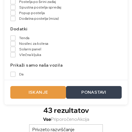
Postelja po širini zadaj
Spustna postelja spredaj
Popup postelja
Dodatna postelja (miza)
Dodatki
Tenda
Nosilec za kolesa
Solarni panel
Vlečna kljuka
Prikaži samo naša vozila
Da
ISKANJE
PONASTAVI
43 rezultatov
Vse
Priporočeno
Akcija
Privzeto razvrščanje