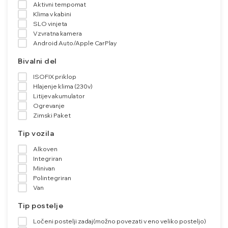
Aktivni tempomat
Klima v kabini
SLO vinjeta
Vzvratna kamera
Android Auto/Apple CarPlay
Bivalni del
ISOFIX priklop
Hlajenje klima (230v)
Litijev akumulator
Ogrevanje
Zimski Paket
Tip vozila
Alkoven
Integriran
Minivan
Polintegriran
Van
Tip postelje
Ločeni postelji zadaj(možno povezati v eno veliko posteljo)