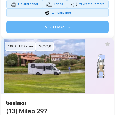
Solarni panel
Tenda
Vzvratna kamera
Zimski paket
VEČ O VOZILU
180,00 € / dan
NOVO!
(13) Mileo 297