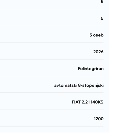
5
5
5 oseb
2026
Polintegriran
avtomatski 8-stopenjski
FIAT 2.2 l 140KS
1200