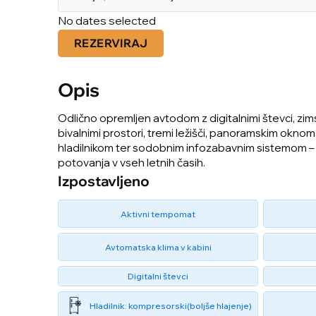
No dates selected
REZERVIRAJ
Opis
Odlično opremljen avtodom z digitalnimi števci, zi
bivalnimi prostori, tremi ležišči, panoramskim okno
hladilnikom ter sodobnim infozabavnim sistemom –
potovanja v vseh letnih časih.
Izpostavljeno
Aktivni tempomat
Avtomatska klima v kabini
Digitalni števci
Hladilnik: kompresorski(boljše hlajenje)