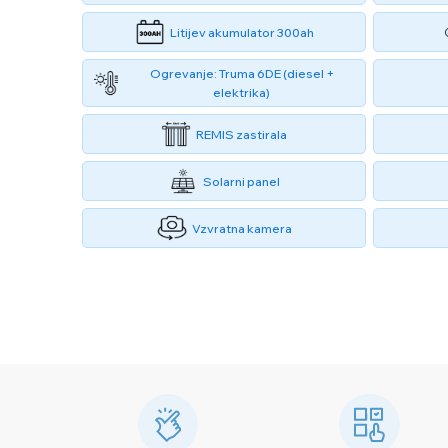
Litijev akumulator 300ah
Ogrevanje: Truma 6DE (diesel +
elektrika)
REMIS zastirala
Solarni panel
Vzvratna kamera