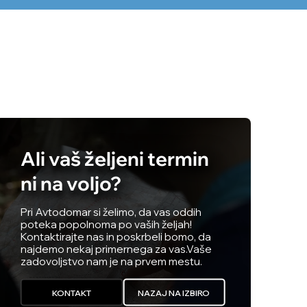
Ali vaš željeni termin
ni na voljo?
Pri Avtodomar si želimo, da vas oddih
poteka popolnoma po vaših željah!
Kontaktirajte nas in poskrbeli bomo, da
najdemo nekaj primernega za vas.
Vaše
zadovoljstvo nam je na prvem mestu.
KONTAKT
NAZAJ NA IZBIRO