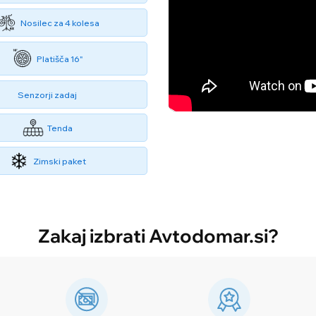
Nosilec za 4 kolesa
Platišča 16"
Senzorji zadaj
Tenda
Zimski paket
Zakaj izbrati Avtodomar.si?