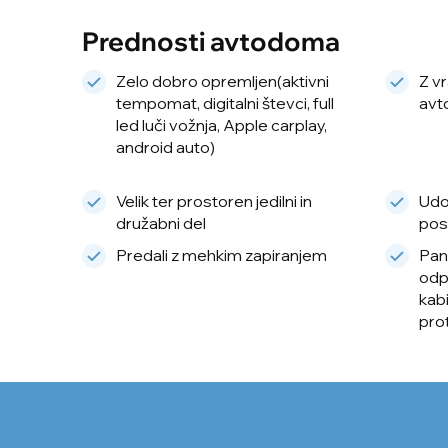
Prednosti avtodoma
Zelo dobro opremljen(aktivni
Z vr
tempomat, digitalni števci, full
avt
led luči vožnja, Apple carplay,
android auto)
Velik ter prostoren jedilni in
Udo
družabni del
pos
Predali z mehkim zapiranjem
Pan
odpi
kab
pro