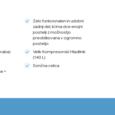
Zelo funkcionalen in udobni
zadnji del, ki ima dve enojni
postelji z možnostjo
preoblikovana v ogromno
posteljo.
oraba)
Velik Kompresorski Hladilnik
(140 L)
Sončna celica
na +