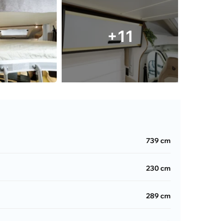
+11
739 cm
230 cm
289 cm