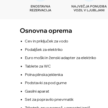
ENOSTAVNA
NAJVEČJA PONUDBA
REZERVACIJA
VOZIL V LJUBLJANI
Osnovna oprema
Cev in priključek za vodo
Podaljšek za elektriko
Euro moški in ženski adapter za elektriko
Tablete za WC
Polna plinska jeklenka
Podstavki za pod gume
Gasilni aparat
Set za popravilo pnevmatik
Trikotnik, prva pomoč, varnostni jopič