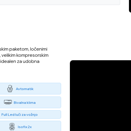
mskim paketom, ločenimi
m, velikim kompresorskim
 idealen za udobna
Avtomatik
Bivalna klima
Full Led luči za vožnjo
Isofix 2x