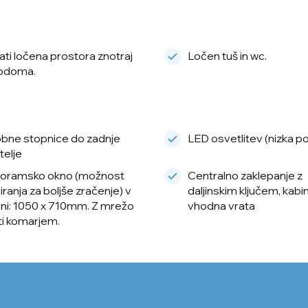
ati ločena prostora znotraj
Ločen tuš in wc.
odoma.
bne stopnice do zadnje
LED osvetlitev (nizka p
telje
oramsko okno (možnost
Centralno zaklepanje z
ranja za boljše zračenje) v
daljinskim ključem, kabi
ini: 1050 x 710mm. Z mrežo
vhodna vrata
ti komarjem.