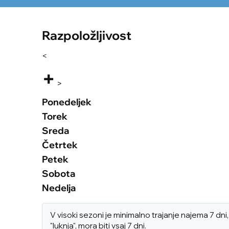
Razpoložljivost
<
+
>
Ponedeljek
Torek
Sreda
Četrtek
Petek
Sobota
Nedelja
V visoki sezoni je minimalno trajanje najema 7 d
"luknja", mora biti vsaj 7 dni.