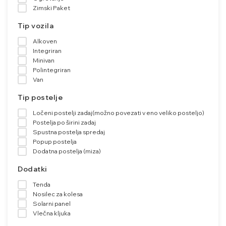
Zimski Paket
Tip vozila
Alkoven
Integriran
Minivan
Polintegriran
Van
Tip postelje
Ločeni postelji zadaj(možno povezati v eno veliko posteljo)
Postelja po širini zadaj
Spustna postelja spredaj
Popup postelja
Dodatna postelja (miza)
Dodatki
Tenda
Nosilec za kolesa
Solarni panel
Vlečna kljuka