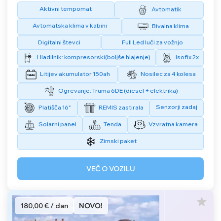
Aktivni tempomat
Avtomatik
Avtomatska klima v kabini
Bivalna klima
Digitalni števci
Full Led luči za vožnjo
Hladilnik: kompresorski(boljše hlajenje)
Isofix 2x
Litijev akumulator 150ah
Nosilec za 4 kolesa
Ogrevanje: Truma 6DE (diesel + elektrika)
Senzorji zadaj
Platišča 16"
REMIS zastirala
Solarni panel
Tenda
Vzvratna kamera
Zimski paket
VEČ O VOZILU
180,00 € / dan
NOVO!