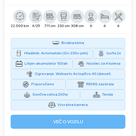
22.000 km
4/25
711 cm
230 cm
308 cm
6
6
6
Bivalna klima
Hladilnik: Avtomatski (12v-230v-plin)
Isofix 2x
Litijev akumulator 100ah
Nosilec za 4 kolesa
Ogrevanje: Webasto AirtopEvo 40 (diesel)
Priporočeno
REMIS zastirala
Sončna celica 200w
Tenda
Vzvratna kamera
VEČ O VOZILU