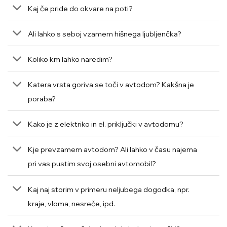
Kaj če pride do okvare na poti?
Ali lahko s seboj vzamem hišnega ljubljenčka?
Koliko km lahko naredim?
Katera vrsta goriva se toči v avtodom? Kakšna je
poraba?
Kako je z elektriko in el. priključki v avtodomu?
Kje prevzamem avtodom? Ali lahko v času najema
pri vas pustim svoj osebni avtomobil?
Kaj naj storim v primeru neljubega dogodka, npr.
kraje, vloma, nesreče, ipd.