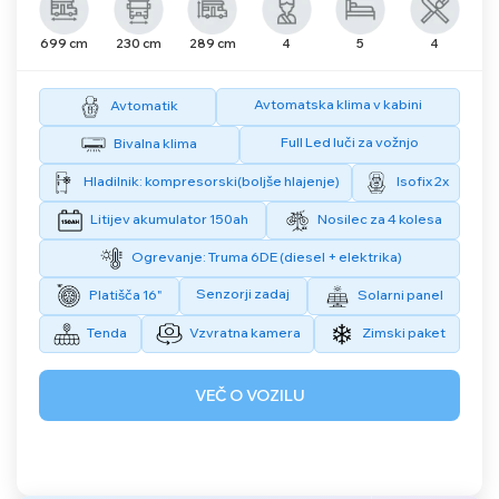
699 cm
230 cm
289 cm
4
5
4
Avtomatska klima v kabini
Avtomatik
Full Led luči za vožnjo
Bivalna klima
Hladilnik: kompresorski(boljše hlajenje)
Isofix 2x
Litijev akumulator 150ah
Nosilec za 4 kolesa
Ogrevanje: Truma 6DE (diesel + elektrika)
Senzorji zadaj
Platišča 16"
Solarni panel
Tenda
Vzvratna kamera
Zimski paket
VEČ O VOZILU