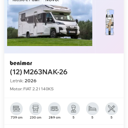
(12) M263NAK-26
Letnik:
2026
Motor: FIAT 2.2 l 140KS
739 cm
230 cm
289 cm
5
5
5