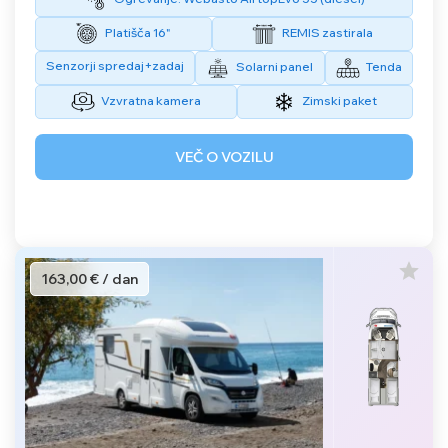
Platišča 16"
REMIS zastirala
Senzorji spredaj+zadaj
Solarni panel
Tenda
Vzvratna kamera
Zimski paket
VEČ O VOZILU
163,00 € / dan