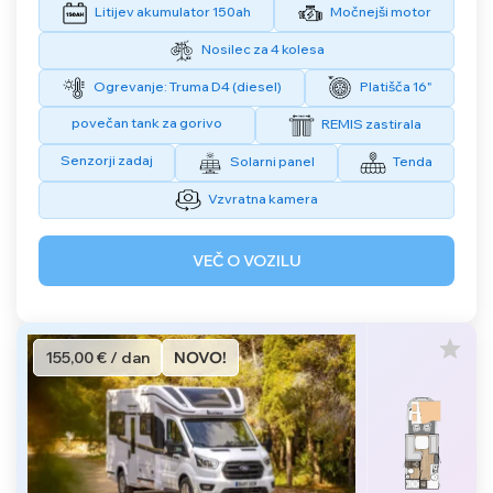
Litijev akumulator 150ah
Močnejši motor
Nosilec za 4 kolesa
Ogrevanje: Truma D4 (diesel)
Platišča 16"
povečan tank za gorivo
REMIS zastirala
Senzorji zadaj
Solarni panel
Tenda
Vzvratna kamera
VEČ O VOZILU
155,00 € / dan
NOVO!