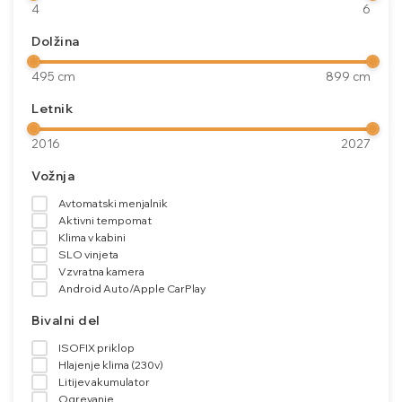
4
6
Dolžina
495 cm
899 cm
Letnik
2016
2027
Vožnja
Avtomatski menjalnik
Aktivni tempomat
Klima v kabini
SLO vinjeta
Vzvratna kamera
Android Auto/Apple CarPlay
Bivalni del
ISOFIX priklop
Hlajenje klima (230v)
Litijev akumulator
Ogrevanje