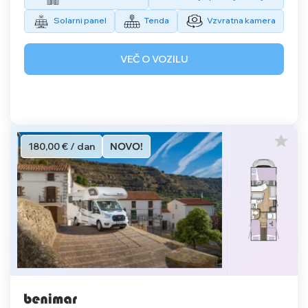
Solarni panel
Tenda
Vzvratna kamera
VEČ O VOZILU
180,00 € / dan
NOVO!