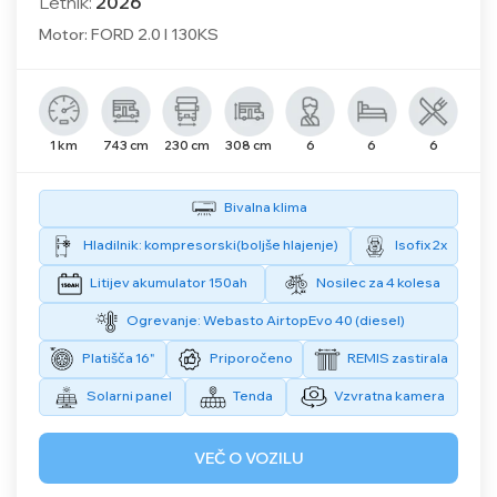
Letnik:
2026
Motor: FORD 2.0 l 130KS
1 km
743 cm
230 cm
308 cm
6
6
6
Bivalna klima
Hladilnik: kompresorski(boljše hlajenje)
Isofix 2x
Litijev akumulator 150ah
Nosilec za 4 kolesa
Ogrevanje: Webasto AirtopEvo 40 (diesel)
Platišča 16"
Priporočeno
REMIS zastirala
Solarni panel
Tenda
Vzvratna kamera
VEČ O VOZILU