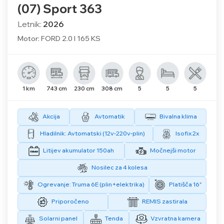
(07) Sport 363
Letnik:
2026
Motor: FORD 2.0 l 165 KS
1 km
743 cm
230 cm
308 cm
5
5
5
Akcija
Avtomatik
Bivalna klima
Hladilnik: Avtomatski (12v-220v-plin)
Isofix 2x
Litijev akumulator 150ah
Močnejši motor
Nosilec za 4 kolesa
Ogrevanje: Truma 6E (plin+elektrika)
Platišča 16"
Priporočeno
REMIS zastirala
Solarni panel
Tenda
Vzvratna kamera