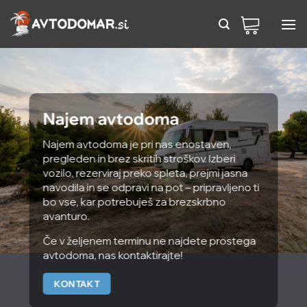
Preskoči
na
vsebino
Najem avtodoma
Najem avtodoma je pri nas enostaven,
pregleden in brez skritih stroškov. Izberi
vozilo, rezerviraj preko spleta, prejmi jasna
navodila in se odpravi na pot – pripravljeno ti
bo vse, kar potrebuješ za brezskrbno
avanturo.
Če v željenem terminu ne najdete prostega
avtodoma, nas kontaktirajte!
KONTAKT