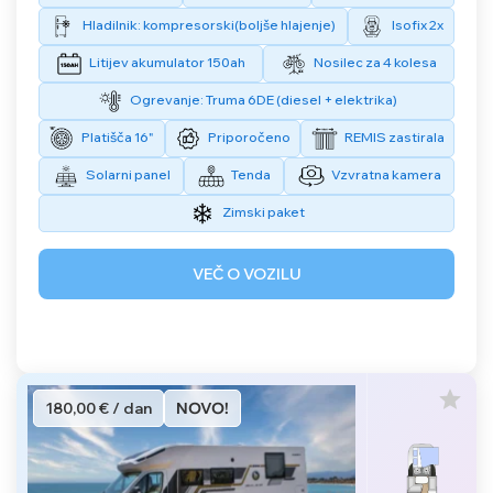
Hladilnik: kompresorski(boljše hlajenje)
Isofix 2x
Litijev akumulator 150ah
Nosilec za 4 kolesa
Ogrevanje: Truma 6DE (diesel + elektrika)
Platišča 16"
Priporočeno
REMIS zastirala
Solarni panel
Tenda
Vzvratna kamera
Zimski paket
VEČ O VOZILU
180,00 € / dan
NOVO!