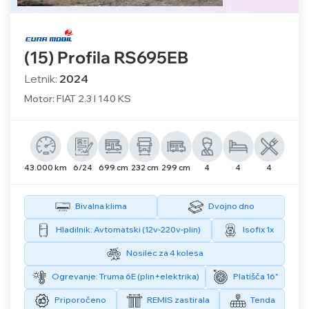
(15) Profila RS695EB
Letnik:
2024
Motor: FIAT 2.3 l 140 KS
43.000 km
6/24
699 cm
232 cm
299 cm
4
4
4
Bivalna klima
Dvojno dno
Hladilnik: Avtomatski (12v-220v-plin)
Isofix 1x
Nosilec za 4 kolesa
Ogrevanje: Truma 6E (plin+elektrika)
Platišča 16"
Priporočeno
REMIS zastirala
Tenda