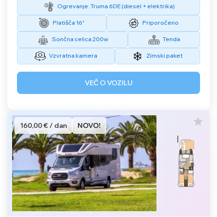
Ogrevanje: Truma 6DE (diesel + elektrika)
Platišča 16"
Priporočeno
Sončna celica 200w
Tenda
Vzvratna kamera
Zimski paket
VEČ O VOZILU
160,00 € / dan
NOVO!