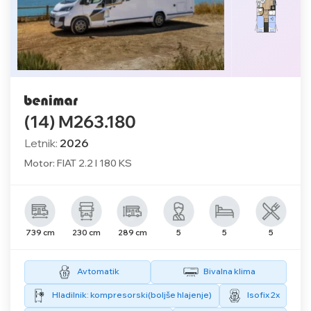
(14) M263.180
Letnik:
2026
Motor: FIAT 2.2 l 180 KS
739 cm
230 cm
289 cm
5
5
5
Avtomatik
Bivalna klima
Hladilnik: kompresorski(boljše hlajenje)
Isofix 2x