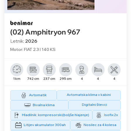
(02) Amphitryon 967
Letnik:
2026
Motor: FIAT 2.3 l 140 KS
1 km
742 cm
237 cm
295 cm
4
4
4
Avtomatska klima v kabini
Avtomatik
Digitalni števci
Bivalna klima
Hladilnik: kompresorski(boljše hlajenje)
Isofix 2x
Litijev akumulator 300ah
Nosilec za 4 kolesa