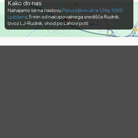
Kako do nas
Nahajamo se na naslovu
Peruzzijeva ulica 124a, 1000
Ljubljana
, 5 min od nakupovalnega središča Rudnik.
Izvoz LJ-Rudnik, vhod po Lahovi poti
Slomot d.o.o.
Avtodomi
Davčna št.: SI34828206
Najem avtodoma
Matična št.: 1613618000
Nakup avtodoma
Delovni čas
Kontakt
PON - PET 8:00 -11:30 12:00-
info@avtodomar.si