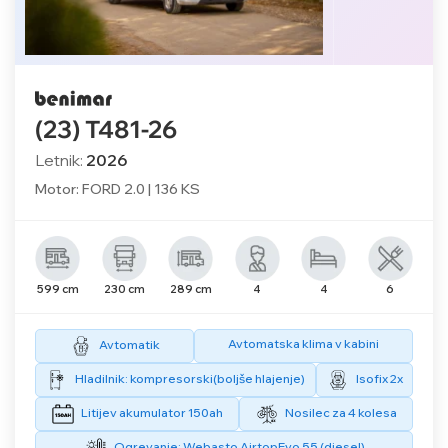
(23) T481-26
Letnik:
2026
Motor: FORD 2.0 | 136 KS
599 cm
230 cm
289 cm
4
4
6
Avtomatska klima v kabini
Avtomatik
Hladilnik: kompresorski(boljše hlajenje)
Isofix 2x
Litijev akumulator 150ah
Nosilec za 4 kolesa
Ogrevanje: Webasto AirtopEvo 55 (diesel)