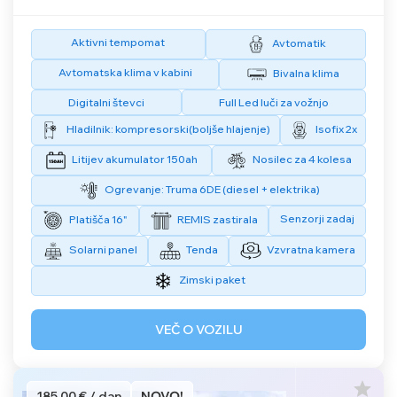
Aktivni tempomat
Avtomatik
Avtomatska klima v kabini
Bivalna klima
Digitalni števci
Full Led luči za vožnjo
Hladilnik: kompresorski(boljše hlajenje)
Isofix 2x
Litijev akumulator 150ah
Nosilec za 4 kolesa
Ogrevanje: Truma 6DE (diesel + elektrika)
Senzorji zadaj
Platišča 16"
REMIS zastirala
Solarni panel
Tenda
Vzvratna kamera
Zimski paket
VEČ O VOZILU
185,00 € / dan
NOVO!