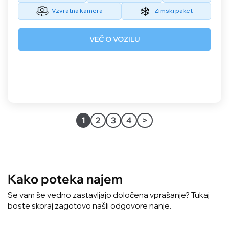
Vzvratna kamera
Zimski paket
VEČ O VOZILU
1
2
3
4
>
Kako poteka najem
Se vam še vedno zastavljajo določena vprašanje? Tukaj
boste skoraj zagotovo našli odgovore nanje.