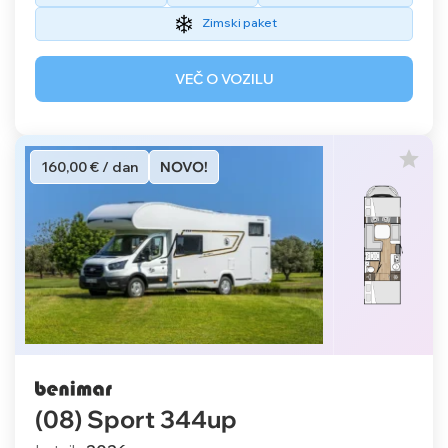
Zimski paket
VEČ O VOZILU
160,00 € / dan
NOVO!
(08) Sport 344up