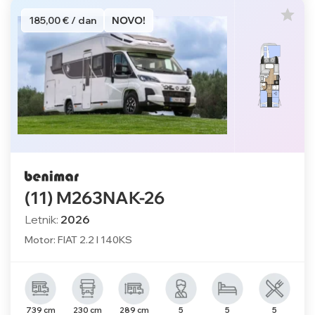
185,00 € / dan
NOVO!
(11) M263NAK-26
Letnik:
2026
Motor: FIAT 2.2 l 140KS
739 cm
230 cm
289 cm
5
5
5