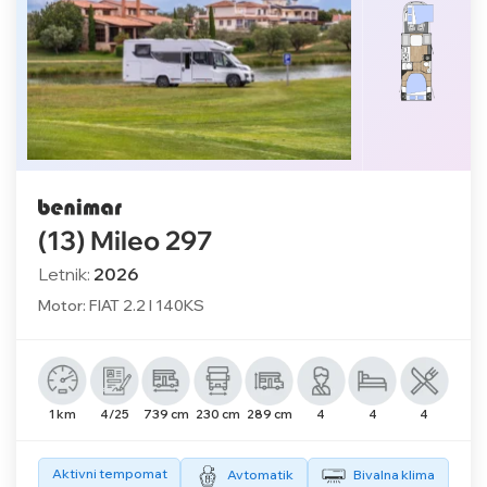
(13) Mileo 297
Letnik:
2026
Motor: FIAT 2.2 l 140KS
1 km
4/25
739 cm
230 cm
289 cm
4
4
4
Aktivni tempomat
Avtomatik
Bivalna klima