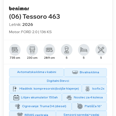
(06) Tessoro 463
Letnik:
2026
Motor: FORD 2.0 | 136 KS
735 cm
230 cm
289 cm
5
5
5
Avtomatska klima v kabini
Bivalna klima
Digitalni števci
Hladilnik: kompresorski(boljše hlajenje)
Isofix 2x
Litijev akumulator 150ah
Nosilec za 4 kolesa
Ogrevanje: Truma D4 (diesel)
Platišča 16"
Senzorji spredaj+zadaj
REMIS zastirala