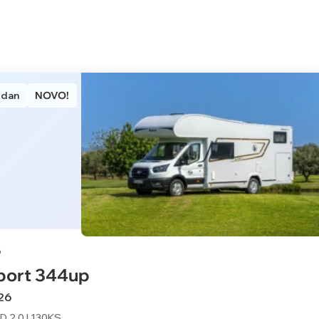
 dan
NOVO!
port 344up
26
D 2.0 l 130KS