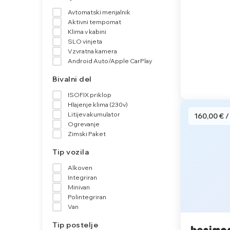
Avtomatski menjalnik
Aktivni tempomat
Klima v kabini
SLO vinjeta
Vzvratna kamera
Android Auto/Apple CarPlay
Bivalni del
ISOFIX priklop
Hlajenje klima (230v)
Litijev akumulator
160,00 € /
Ogrevanje
Zimski Paket
Tip vozila
Alkoven
Integriran
Minivan
Polintegriran
Van
Tip postelje