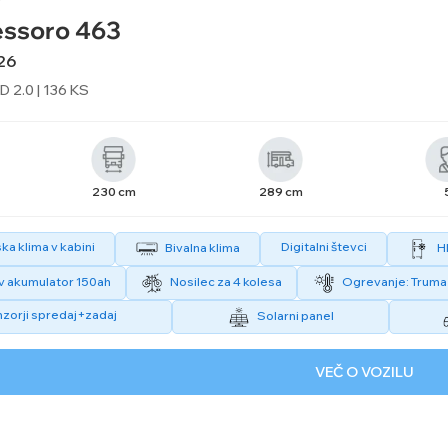
essoro 463
26
 2.0 | 136 KS
230 cm
289 cm
a klima v kabini
Digitalni števci
Bivalna klima
Hl
ev akumulator 150ah
Nosilec za 4 kolesa
Ogrevanje: Truma 
zorji spredaj+zadaj
Solarni panel
VEČ O VOZILU