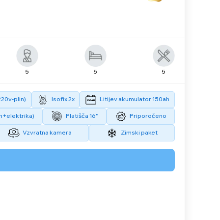
5
5
5
220v-plin)
Isofix 2x
Litijev akumulator 150ah
n+elektrika)
Platišča 16"
Priporočeno
Vzvratna kamera
Zimski paket