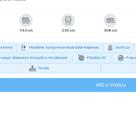
743 cm
230 cm
308 cm
a klima
Hladilnik: kompresorski(boljše hlajenje)
Isofix 2x
vanje: Webasto AirtopEvo 40 (diesel)
Platišča 16"
Prip
Tenda
VEČ O VOZILU