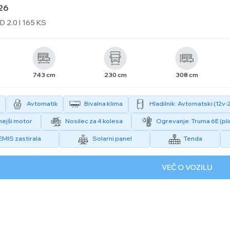
26
D 2.0 l 165 KS
743 cm
230 cm
308 cm
Avtomatik
Bivalna klima
Hladilnik: Avtomatski (12v-
ejši motor
Nosilec za 4 kolesa
Ogrevanje: Truma 6E (pli
MIS zastirala
Solarni panel
Tenda
VEČ O VOZILU