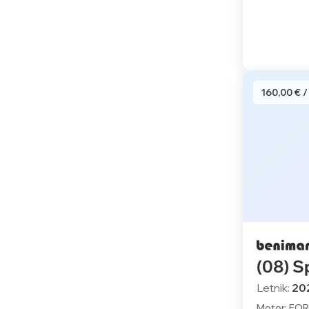
160,00 € /
(08) S
Letnik:
20
Motor: FOR