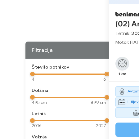
(02) A
Letnik:
20
Motor: FIAT
Filtracija
Število potnikov
1 km
4
6
Dolžina
Avtom
Litije
495 cm
899 cm
Letnik
2016
2027
Vožnja