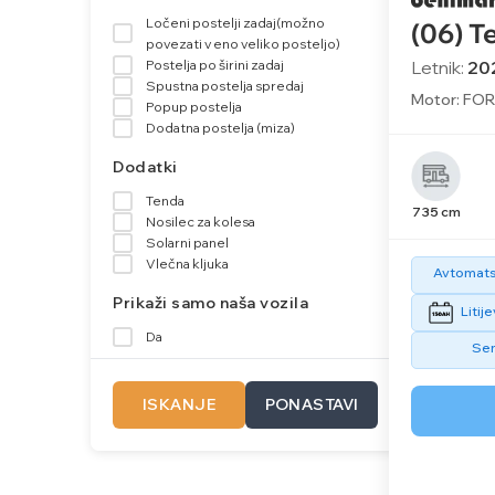
Ločeni postelji zadaj(možno
(06) T
povezati v eno veliko posteljo)
Letnik:
20
Postelja po širini zadaj
Spustna postelja spredaj
Motor: FORD
Popup postelja
Dodatna postelja (miza)
Dodatki
Tenda
735 cm
Nosilec za kolesa
Solarni panel
Vlečna kljuka
Avtomatsk
Prikaži samo naša vozila
Litij
Da
Sen
ISKANJE
PONASTAVI