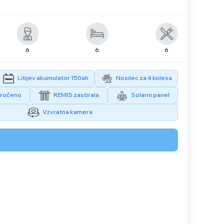
6
6
6
Litijev akumulator 150ah
Nosilec za 4 kolesa
oročeno
REMIS zastirala
Solarni panel
Vzvratna kamera