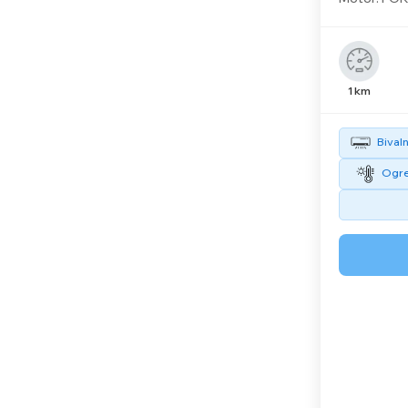
1 km
Bivaln
Ogre