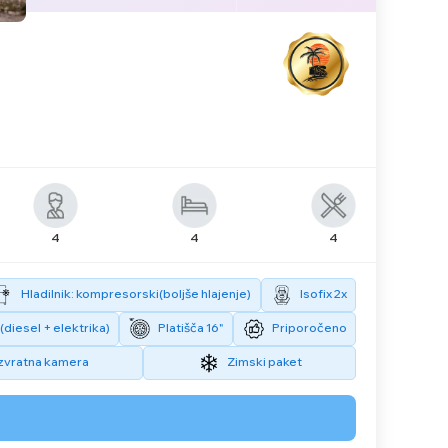
4
4
4
Hladilnik: kompresorski(boljše hlajenje)
Isofix 2x
diesel + elektrika)
Platišča 16"
Priporočeno
zvratna kamera
Zimski paket