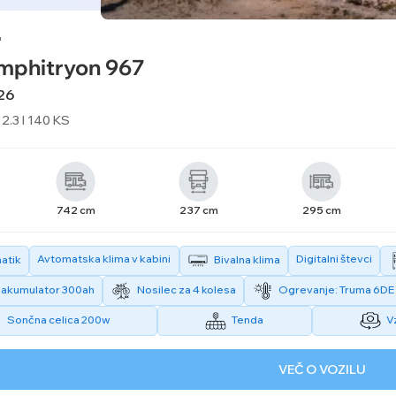
mphitryon 967
26
 2.3 l 140 KS
742 cm
237 cm
295 cm
Avtomatska klima v kabini
Digitalni števci
atik
Bivalna klima
v akumulator 300ah
Nosilec za 4 kolesa
Ogrevanje: Truma 6DE (
Sončna celica 200w
Tenda
V
VEČ O VOZILU