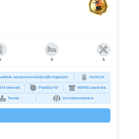
5
5
5
adilnik: kompresorski(boljše hlajenje)
Isofix 2x
D4 (diesel)
Platišča 16"
REMIS zastirala
Tenda
Vzvratna kamera