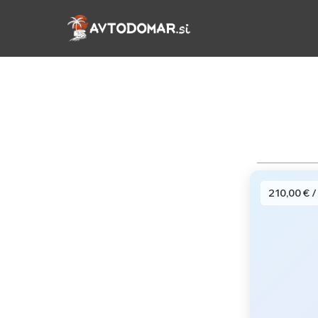
Preskoči
na
vsebino
210,00 € /