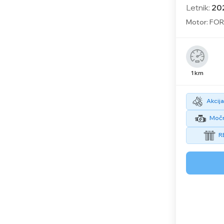
Letnik:
20
Motor: FOR
1 km
Akcija
Močn
RE