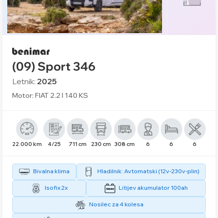
(09) Sport 346
Letnik:
2025
Motor: FIAT 2.2 l 140 KS
22.000 km
4/25
711 cm
230 cm
308 cm
6
6
6
Bivalna klima
Hladilnik: Avtomatski (12v-230v-plin)
Isofix 2x
Litijev akumulator 100ah
Nosilec za 4 kolesa