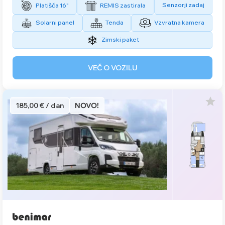
Senzorji zadaj
Platišča 16"
REMIS zastirala
Solarni panel
Tenda
Vzvratna kamera
Zimski paket
VEČ O VOZILU
185,00 € / dan
NOVO!