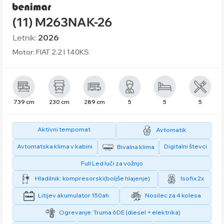
(11) M263NAK-26
Letnik:
2026
Motor: FIAT 2.2 l 140KS
739 cm
230 cm
289 cm
5
5
5
Aktivni tempomat
Avtomatik
Avtomatska klima v kabini
Digitalni števci
Bivalna klima
Full Led luči za vožnjo
Hladilnik: kompresorski(boljše hlajenje)
Isofix 2x
Litijev akumulator 150ah
Nosilec za 4 kolesa
Ogrevanje: Truma 6DE (diesel + elektrika)