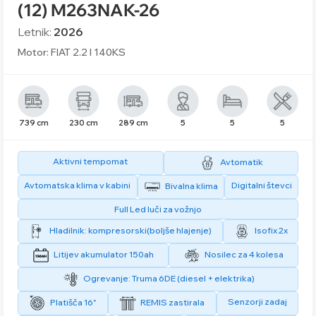
(12) M263NAK-26
Letnik:
2026
Motor: FIAT 2.2 l 140KS
739 cm
230 cm
289 cm
5
5
5
Aktivni tempomat
Avtomatik
Avtomatska klima v kabini
Digitalni števci
Bivalna klima
Full Led luči za vožnjo
Hladilnik: kompresorski(boljše hlajenje)
Isofix 2x
Litijev akumulator 150ah
Nosilec za 4 kolesa
Ogrevanje: Truma 6DE (diesel + elektrika)
Senzorji zadaj
Platišča 16"
REMIS zastirala