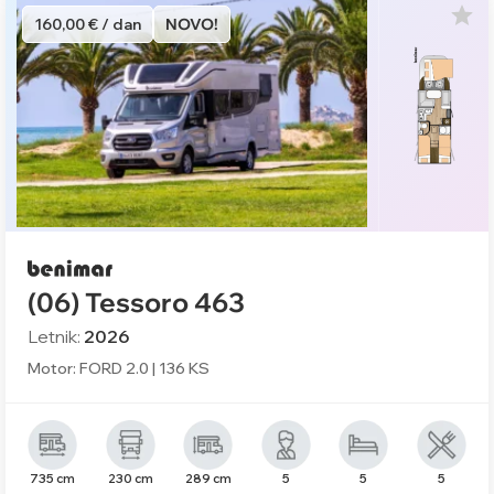
160,00 € / dan
NOVO!
(06) Tessoro 463
Letnik:
2026
Motor: FORD 2.0 | 136 KS
735 cm
230 cm
289 cm
5
5
5