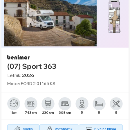
(07) Sport 363
Letnik:
2026
Motor: FORD 2.0 l 165 KS
1 km
743 cm
230 cm
308 cm
5
5
5
Akcija
Avtomatik
Bivalna klima