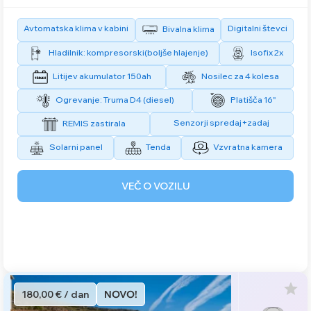
Avtomatska klima v kabini
Digitalni števci
Bivalna klima
Hladilnik: kompresorski(boljše hlajenje)
Isofix 2x
Litijev akumulator 150ah
Nosilec za 4 kolesa
Ogrevanje: Truma D4 (diesel)
Platišča 16"
Senzorji spredaj+zadaj
REMIS zastirala
Solarni panel
Tenda
Vzvratna kamera
VEČ O VOZILU
180,00 € / dan
NOVO!