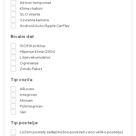
Aktivni tempomat
Klima v kabini
SLO vinjeta
Vzvratna kamera
Android Auto/Apple CarPlay
Bivalni del
ISOFIX priklop
Hlajenje klima (230v)
Litijev akumulator
Ogrevanje
Zimski Paket
Tip vozila
Alkoven
Integriran
Minivan
Polintegriran
Van
Tip postelje
Ločeni postelji zadaj(možno povezati v eno veliko posteljo)