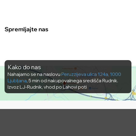
Spremljajte nas
Kako do nas
Nahajamo se na naslovu
Peruzzijeva ulica 124a, 1000
Ljubljana
, 5 min od nakupovalnega središča Rudnik.
Izvoz LJ-Rudnik, vhod po Lahovi poti