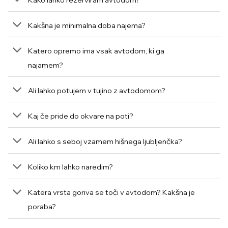
Kakšna je minimalna doba najema?
Katero opremo ima vsak avtodom, ki ga
najamem?
Ali lahko potujem v tujino z avtodomom?
Kaj če pride do okvare na poti?
Ali lahko s seboj vzamem hišnega ljubljenčka?
Koliko km lahko naredim?
Katera vrsta goriva se toči v avtodom? Kakšna je
poraba?