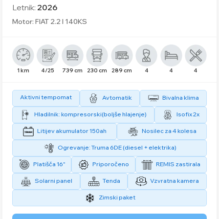
Letnik:
2026
Motor: FIAT 2.2 l 140KS
1 km
4/25
739 cm
230 cm
289 cm
4
4
4
Aktivni tempomat
Avtomatik
Bivalna klima
Hladilnik: kompresorski(boljše hlajenje)
Isofix 2x
Litijev akumulator 150ah
Nosilec za 4 kolesa
Ogrevanje: Truma 6DE (diesel + elektrika)
Platišča 16"
Priporočeno
REMIS zastirala
Solarni panel
Tenda
Vzvratna kamera
Zimski paket