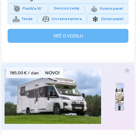
Senzorji zadaj
Platišča 16"
Solarni panel
Tenda
Vzvratna kamera
Zimski paket
VEČ O VOZILU
185,00 € / dan
NOVO!