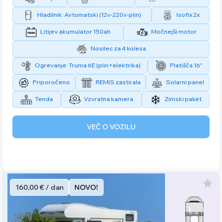
Hladilnik: Avtomatski (12v-220v-plin)
Isofix 2x
Litijev akumulator 150ah
Močnejši motor
Nosilec za 4 kolesa
Ogrevanje: Truma 6E (plin+elektrika)
Platišča 16"
Priporočeno
REMIS zastirala
Solarni panel
Tenda
Vzvratna kamera
Zimski paket
VEČ O VOZILU
160,00 € / dan
NOVO!