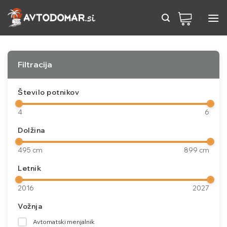
Preskoči
na
vsebino
Filtracija
Število potnikov
4
6
Dolžina
495 cm
899 cm
Letnik
2016
2027
Vožnja
Avtomatski menjalnik