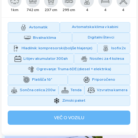
1 km
742 cm
237 cm
295 cm
4
4
4
Avtomatska klima v kabini
Avtomatik
Digitalni števci
Bivalna klima
Hladilnik: kompresorski(boljše hlajenje)
Isofix 2x
Litijev akumulator 300ah
Nosilec za 4 kolesa
Ogrevanje: Truma 6DE (diesel + elektrika)
Platišča 16"
Priporočeno
Sončna celica 200w
Tenda
Vzvratna kamera
Zimski paket
VEČ O VOZILU