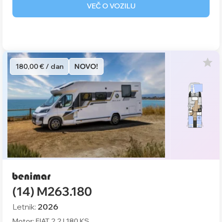
VEČ O VOZILU
180,00 € / dan
NOVO!
(14) M263.180
Letnik:
2026
Motor: FIAT 2.2 l 180 KS