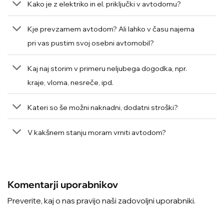
Kako je z elektriko in el. priključki v avtodomu?
Kje prevzamem avtodom? Ali lahko v času najema
pri vas pustim svoj osebni avtomobil?
Kaj naj storim v primeru neljubega dogodka, npr.
kraje, vloma, nesreče, ipd.
Kateri so še možni naknadni, dodatni stroški?
V kakšnem stanju moram vrniti avtodom?
Komentarji uporabnikov
Preverite, kaj o nas pravijo naši zadovoljni uporabniki.