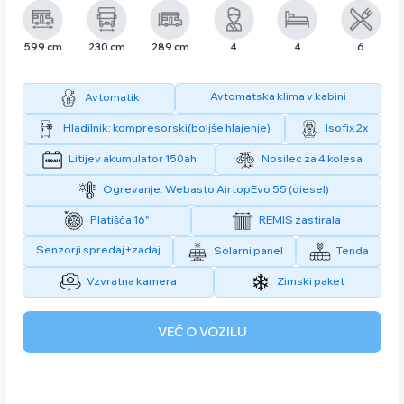
599 cm
230 cm
289 cm
4
4
6
Avtomatska klima v kabini
Avtomatik
Hladilnik: kompresorski(boljše hlajenje)
Isofix 2x
Litijev akumulator 150ah
Nosilec za 4 kolesa
Ogrevanje: Webasto AirtopEvo 55 (diesel)
Platišča 16"
REMIS zastirala
Senzorji spredaj+zadaj
Solarni panel
Tenda
Vzvratna kamera
Zimski paket
VEČ O VOZILU