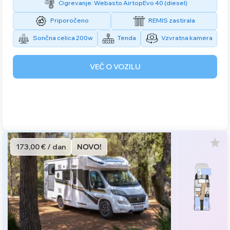
Ogrevanje: Webasto AirtopEvo 40 (diesel)
Priporočeno
REMIS zastirala
Sončna celica 200w
Tenda
Vzvratna kamera
VEČ O VOZILU
173,00 € / dan
NOVO!