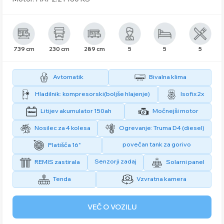
739 cm
230 cm
289 cm
5
5
5
Avtomatik
Bivalna klima
Hladilnik: kompresorski(boljše hlajenje)
Isofix 2x
Litijev akumulator 150ah
Močnejši motor
Nosilec za 4 kolesa
Ogrevanje: Truma D4 (diesel)
povečan tank za gorivo
Platišča 16"
Senzorji zadaj
REMIS zastirala
Solarni panel
Tenda
Vzvratna kamera
VEČ O VOZILU