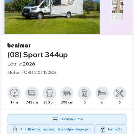
(08) Sport 344up
Letnik:
2026
Motor: FORD 2.0 l 130KS
1 km
743 cm
230 cm
308 cm
6
6
6
Bivalna klima
Hladilnik: kompresorski(boljše hlajenje)
Isofix 2x