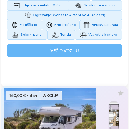
Litijev akumulator 150ah
Nosilec za 4 kolesa
Ogrevanje: Webasto AirtopEvo 40 (diesel)
Platišča 16"
Priporočeno
REMIS zastirala
Solarni panel
Tenda
Vzvratna kamera
VEČ O VOZILU
160,00 € / dan
AKCIJA