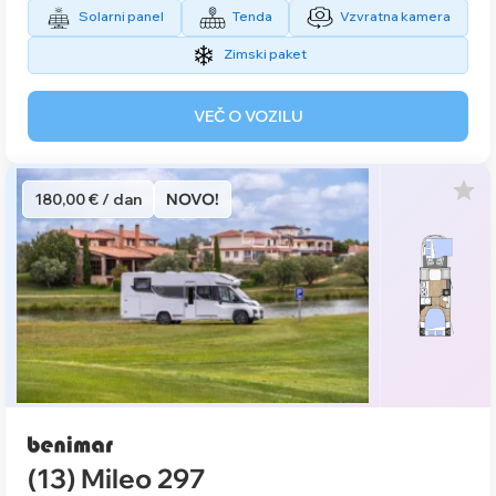
Solarni panel
Tenda
Vzvratna kamera
Zimski paket
VEČ O VOZILU
180,00 € / dan
NOVO!
(13) Mileo 297