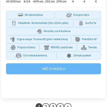
43.000 km
6/24
699 cm
232 cm
299 cm
4
4
4
Bivalna klima
Dvojno dno
Hladilnik: Avtomatski (12v-220v-plin)
Isofix 1x
Nosilec za 4 kolesa
Ogrevanje: Truma 6E (plin+elektrika)
Platišča 16"
Priporočeno
REMIS zastirala
Tenda
Vzvratna kamera
Zimski paket
VEČ O VOZILU
1
2
3
4
>