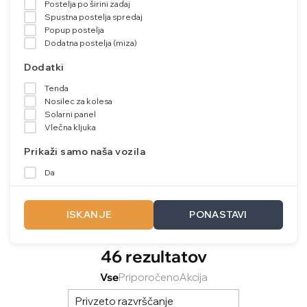
Postelja po širini zadaj
Spustna postelja spredaj
Popup postelja
Dodatna postelja (miza)
Dodatki
Tenda
Nosilec za kolesa
Solarni panel
Vlečna kljuka
Prikaži samo naša vozila
Da
ISKANJE
PONASTAVI
46 rezultatov
Vse
Priporočeno
Akcija
Privzeto razvrščanje