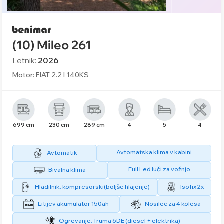
(10) Mileo 261
Letnik:
2026
Motor: FIAT 2.2 l 140KS
699 cm
230 cm
289 cm
4
5
4
Avtomatska klima v kabini
Avtomatik
Full Led luči za vožnjo
Bivalna klima
Hladilnik: kompresorski(boljše hlajenje)
Isofix 2x
Litijev akumulator 150ah
Nosilec za 4 kolesa
Ogrevanje: Truma 6DE (diesel + elektrika)