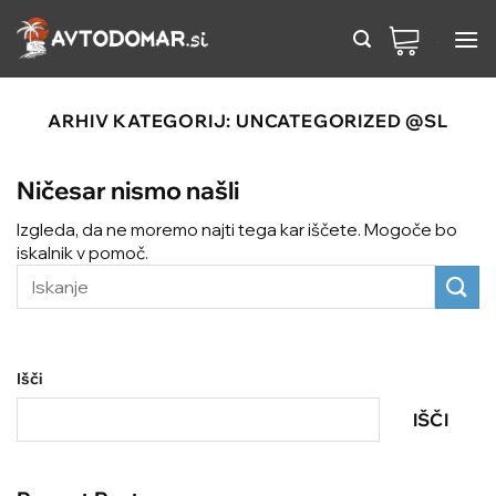
Preskoči
na
vsebino
ARHIV KATEGORIJ:
UNCATEGORIZED @SL
Ničesar nismo našli
Izgleda, da ne moremo najti tega kar iščete. Mogoče bo
iskalnik v pomoč.
Išči
IŠČI