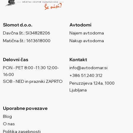
Slomot d.o.o.
Avtodomi
Davčna št.: SI34828206
Najem avtodoma
Matična št.: 1613618000
Nakup avtodoma
Delovni čas
Kontakt
PON - PET 8:00 -11:30 12:00-
info@avtodomar.si
16:00
+386 51 240 312
SOB - NED in prazniki ZAPRTO
Peruzzijeva 124a, 1000
Ljubljana
Uporabne povezave
Blog
O nas
Politika zasebnosti