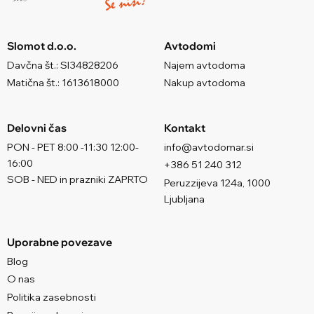
Slomot d.o.o.
Avtodomi
Davčna št.: SI34828206
Najem avtodoma
Matična št.: 1613618000
Nakup avtodoma
Delovni čas
Kontakt
PON - PET 8:00 -11:30 12:00-
info@avtodomar.si
16:00
+386 51 240 312
SOB - NED in prazniki ZAPRTO
Peruzzijeva 124a, 1000
Ljubljana
Uporabne povezave
Blog
O nas
Politika zasebnosti