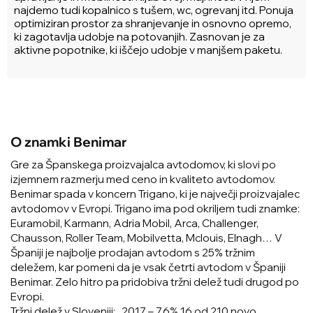
najdemo tudi kopalnico s tušem, wc, ogrevanj itd. Ponuja
optimiziran prostor za shranjevanje in osnovno opremo,
ki zagotavlja udobje na potovanjih. Zasnovan je za
aktivne popotnike, ki iščejo udobje v manjšem paketu.
O znamki Benimar
Gre za Španskega proizvajalca avtodomov, ki slovi po
izjemnem razmerju med ceno in kvaliteto avtodomov.
Benimar spada v koncern Trigano, ki je največji proizvajalec
avtodomov v Evropi. Trigano ima pod okriljem tudi znamke:
Euramobil, Karmann, Adria Mobil, Arca, Challenger,
Chausson, Roller Team, Mobilvetta, Mclouis, Elnagh… V
Španiji je najbolje prodajan avtodom s 25% tržnim
deležem, kar pomeni da je vsak četrti avtodom v Španiji
Benimar. Zelo hitro pa pridobiva tržni delež tudi drugod po
Evropi.
Tržni delež v Sloveniji: 2017 – 7,6% 16 od 210 novo