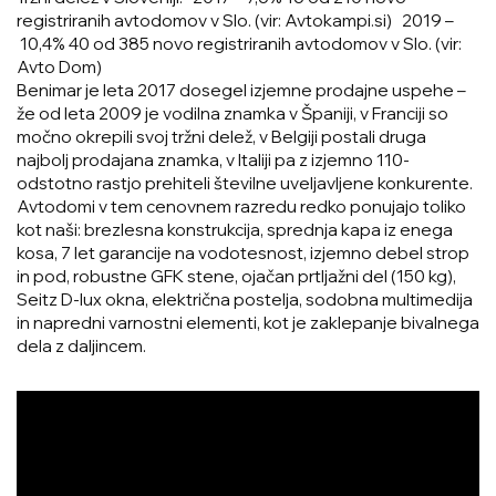
registriranih avtodomov v Slo. (vir: Avtokampi.si) 2019 –
10,4% 40 od 385 novo registriranih avtodomov v Slo. (vir:
Avto Dom)
Benimar je leta 2017 dosegel izjemne prodajne uspehe –
že od leta 2009 je vodilna znamka v Španiji, v Franciji so
močno okrepili svoj tržni delež, v Belgiji postali druga
najbolj prodajana znamka, v Italiji pa z izjemno 110-
odstotno rastjo prehiteli številne uveljavljene konkurente.
Avtodomi v tem cenovnem razredu redko ponujajo toliko
kot naši: brezlesna konstrukcija, sprednja kapa iz enega
kosa, 7 let garancije na vodotesnost, izjemno debel strop
in pod, robustne GFK stene, ojačan prtljažni del (150 kg),
Seitz D-lux okna, električna postelja, sodobna multimedija
in napredni varnostni elementi, kot je zaklepanje bivalnega
dela z daljincem.