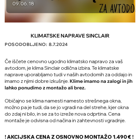
09. 06. 18
KLIMATSKE NAPRAVE SINCLAIR
POSODOBLJENO: 8.7.2024
Če iščete cenovno ugodno klimatsko napravo za vaš
avtodom, je klima Sinclair odlična izbira. Te klimatske
naprave uporabljamo tudi v naših avtodomih za oddajo in
imamo z njimi dobre izkušnje.
Klime imamo na zalogi in jih
lahko ponudimo z montažo ali brez.
Običajno se klima namesti namesto strešnega okna,
možno pa je tudi, da se jo vgradi na del strehe, kjer okna
do zdaj ni bilo, in se za to izreže nova odprtina. Cena
montaže je odvisna od načina in zahtevnosti vgradnje.
! AKCIJSKA CENA Z OSNOVNO MONTAŽO 1.490 € !