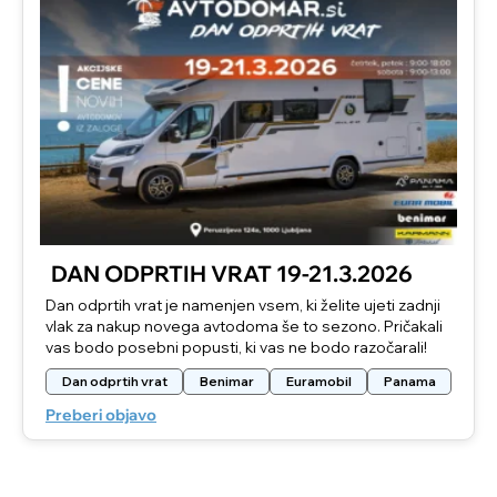
DAN ODPRTIH VRAT 19-21.3.2026
Dan odprtih vrat je namenjen vsem, ki želite ujeti zadnji
vlak za nakup novega avtodoma še to sezono. Pričakali
vas bodo posebni popusti, ki vas ne bodo razočarali!
Dan odprtih vrat
Benimar
Euramobil
Panama
Preberi objavo