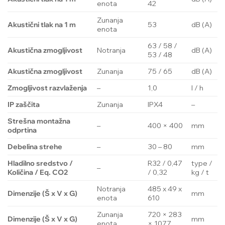
enota
42
Zunanja
Akustični tlak na 1 m
53
dB (A)
enota
63 / 58 /
Akustična zmogljivost
Notranja
dB (A)
53 / 48
Akustična zmogljivost
Zunanja
75 / 65
dB (A)
Zmogljivost razvlaženja
–
1,0
l / h
IP zaščita
Zunanja
IPX4
–
Strešna montažna
–
400 × 400
mm
odprtina
Debelina strehe
–
30 – 80
mm
Hladilno sredstvo /
R32 / 0,47
type /
–
Količina / Eq. CO2
/ 0,32
kg / t
Notranja
485 x 49 x
Dimenzije (Š x V x G)
mm
enota
610
Zunanja
720 × 283
Dimenzije (Š x V x G)
mm
enota
× 1077