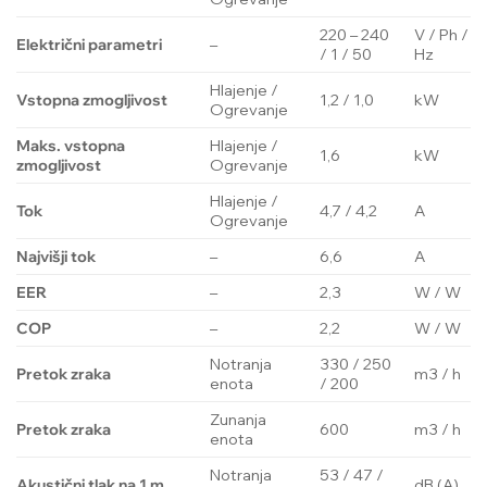
220 – 240
V / Ph /
Električni parametri
–
/ 1 / 50
Hz
Hlajenje /
Vstopna zmogljivost
1,2 / 1,0
kW
Ogrevanje
Maks. vstopna
Hlajenje /
1,6
kW
zmogljivost
Ogrevanje
Hlajenje /
Tok
4,7 / 4,2
A
Ogrevanje
Najvišji tok
–
6,6
A
EER
–
2,3
W / W
COP
–
2,2
W / W
Notranja
330 / 250
Pretok zraka
m3 / h
enota
/ 200
Zunanja
Pretok zraka
600
m3 / h
enota
Notranja
53 / 47 /
Akustični tlak na 1 m
dB (A)