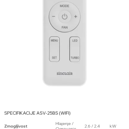
SPECIFIKACIJE ASV-25BS (WIFI)
Hlajenje /
Zmogljivost
2,6 / 2,4
kW
Ogrevanje