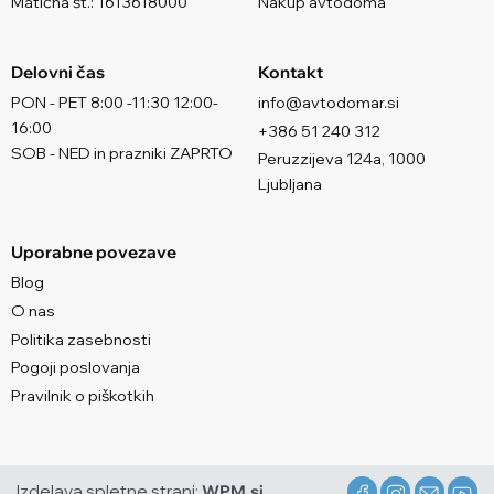
Matična št.: 1613618000
Nakup avtodoma
Delovni čas
Kontakt
PON - PET 8:00 -11:30 12:00-
info@avtodomar.si
16:00
+386 51 240 312
SOB - NED in prazniki ZAPRTO
Peruzzijeva 124a, 1000
Ljubljana
Uporabne povezave
Blog
O nas
Politika zasebnosti
Pogoji poslovanja
Pravilnik o piškotkih
Izdelava spletne strani:
WPM.si