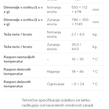
Dimenzije v ovitku (š x v
Notranja
550 × 112
mm
x g)
enota
× 678
Dimenzije v ovitku (š x v
Zunanja
786 × 350
mm
x g)
enota
× 1149
Notranja
Teža neto / bruto
2,7 / 4,0
kg
enota
Zunanja
35,0 /
Teža neto / bruto
kg
enota
44,0
Razpon nastavljivih
–
16 ~ 30
° C
temperatur
Razpon delovnih
Hlajenje
18 ~ 46
° C
temperatur
Razpon delovnih
Ogrevanje
– 5 ~ 24
° C
temperatur
Tehnične specifikacije izdelkov se lahko
razlikujejo od navedenih vrednosti zaradi